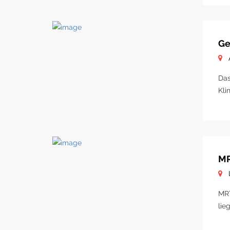
Ge
Das
Kli
MR
MRT
lie