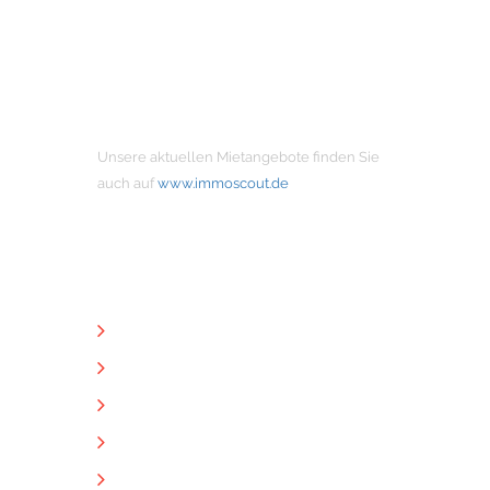
MIETANGEBOTE
Unsere aktuellen Mietangebote finden Sie
auch auf
www.immoscout.de
NÜTZLICHE LINKS
Unternehmen
Immobilien
Kontakt
Impressum
Datenschutz