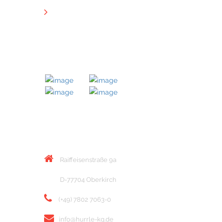
Downloads
MITGLIED BEI
KONTAKT
Raiffeisenstraße 9a
D-77704 Oberkirch
(+49) 7802 7063-0
info@hurrle-kg.de