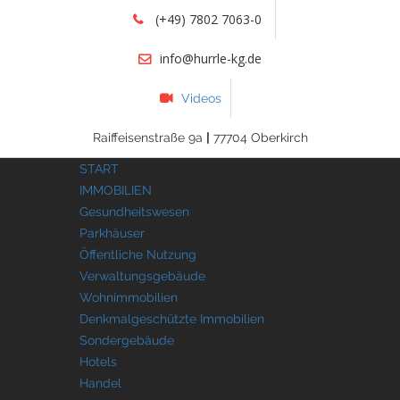
(+49) 7802 7063-0
info@hurrle-kg.de
Videos
Raiffeisenstraße 9a
|
77704 Oberkirch
START
IMMOBILIEN
Gesundheitswesen
Parkhäuser
Öffentliche Nutzung
Verwaltungsgebäude
Wohnimmobilien
Denkmalgeschützte Immobilien
Sondergebäude
Hotels
Handel