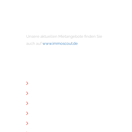
MIETANGEBOTE
Unsere aktuellen Mietangebote finden Sie
auch auf
www.immoscout.de
NÜTZLICHE LINKS
Unternehmen
Immobilien
Kontakt
Impressum
Datenschutz