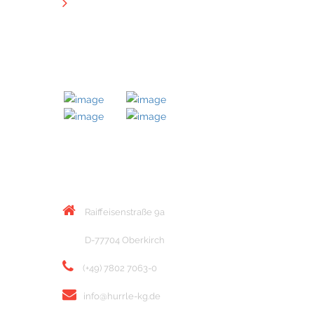
Downloads
MITGLIED BEI
KONTAKT
Raiffeisenstraße 9a
D-77704 Oberkirch
(+49) 7802 7063-0
info@hurrle-kg.de