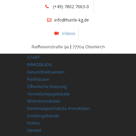
(+49) 7802 7063-0
info@hurrle-kg.de
Videos
Raiffeisenstraße 9a
|
77704 Oberkirch
START
IMMOBILIEN
Gesundheitswesen
Parkhäuser
Öffentliche Nutzung
Verwaltungsgebäude
Wohnimmobilien
Denkmalgeschützte Immobilien
Sondergebäude
Hotels
Handel