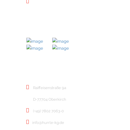
Downloads
MITGLIED BEI
KONTAKT
Raiffeisenstraße 9a
D-77704 Oberkirch
(+49) 7802 7063-0
info@hurrle-kg.de