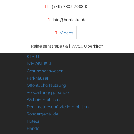
(+49) 7802 7063-0
info@hurrle-kg.de
Videos
Raiffeisenstraße 9a
|
77704 Oberkirch
START
IMMOBILIEN
Gesundheitswesen
Parkhäuser
Öffentliche Nutzung
Verwaltungsgebäude
Wohnimmobilien
Denkmalgeschützte Immobilien
Sondergebäude
Hotels
Handel