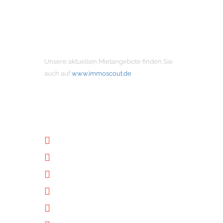
MIETANGEBOTE
Unsere aktuellen Mietangebote finden Sie
auch auf
www.immoscout.de
NÜTZLICHE LINKS
Unternehmen
Immobilien
Kontakt
Impressum
Datenschutz