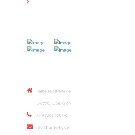
Downloads
MITGLIED BEI
KONTAKT
Raiffeisenstraße 9a
D-77704 Oberkirch
(+49) 7802 7063-0
info@hurrle-kg.de