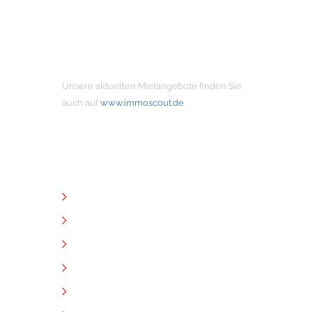
MIETANGEBOTE
Unsere aktuellen Mietangebote finden Sie
auch auf
www.immoscout.de
NÜTZLICHE LINKS
Unternehmen
Immobilien
Kontakt
Impressum
Datenschutz