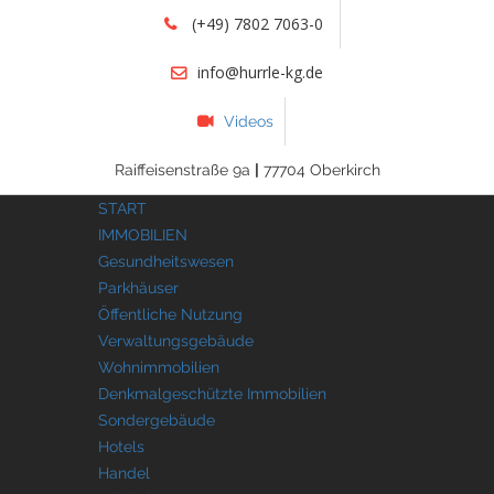
(+49) 7802 7063-0
info@hurrle-kg.de
Videos
Raiffeisenstraße 9a
|
77704 Oberkirch
START
IMMOBILIEN
Gesundheitswesen
Parkhäuser
Öffentliche Nutzung
Verwaltungsgebäude
Wohnimmobilien
Denkmalgeschützte Immobilien
Sondergebäude
Hotels
Handel