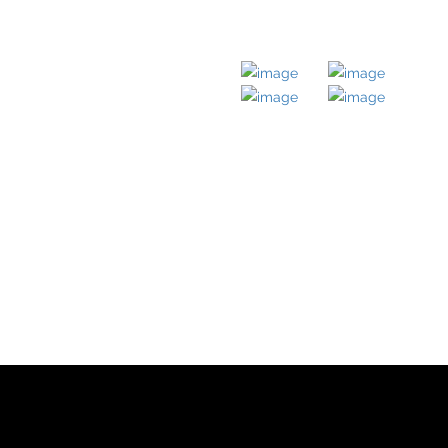
LICHE LINKS
MITGLIED BEI
ternehmen
mobilien
takt
pressum
tenschutz
wnloads