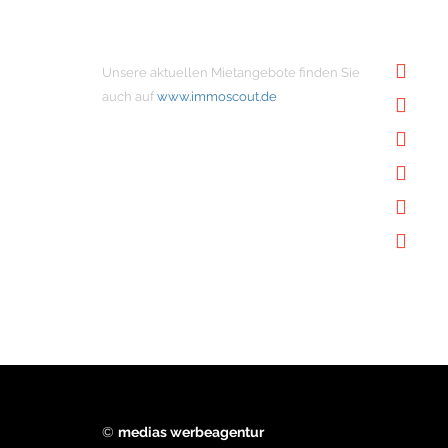
MIETANGEBOTE
NÜTZ
Unsere aktuellen Mietangebote finden Sie
Un
auch auf
www.immoscout.de
Im
Kon
Im
Da
Do
©
medias werbeagentur