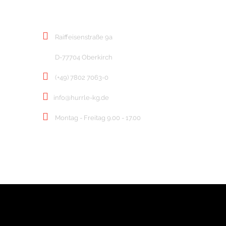
KONTAKT
Raiffeisenstraße 9a
D-77704 Oberkirch
(+49) 7802 7063-0
info@hurrle-kg.de
Montag - Freitag 9.00 - 17.00