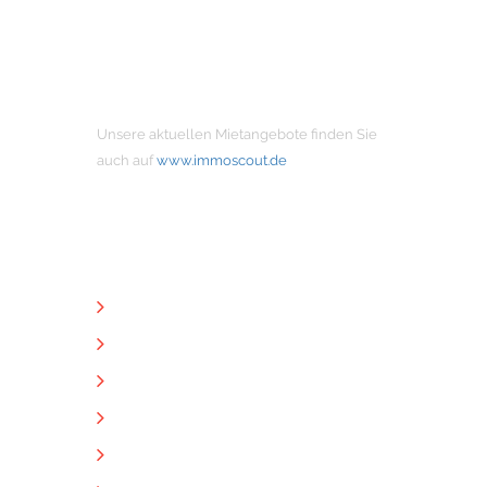
MIETANGEBOTE
Unsere aktuellen Mietangebote finden Sie
auch auf
www.immoscout.de
NÜTZLICHE LINKS
Unternehmen
Immobilien
Kontakt
Impressum
Datenschutz