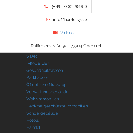
(+49) 7802 7063-0
info@hurrle-kg.de
Videos
Raiffeisenstraße 9a
|
77704 Oberkirch
START
IMMOBILIEN
Gesundheitswesen
Parkhäuser
Öffentliche Nutzung
Verwaltungsgebäude
Wohnimmobilien
Denkmalgeschützte Immobilien
Sondergebäude
Hotels
Handel