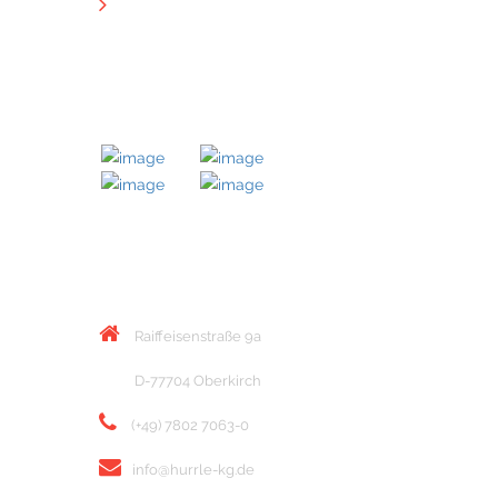
Downloads
MITGLIED BEI
KONTAKT
Raiffeisenstraße 9a
D-77704 Oberkirch
(+49) 7802 7063-0
info@hurrle-kg.de