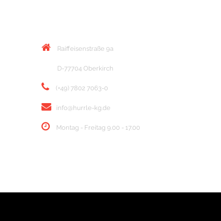
KONTAKT
Raiffeisenstraße 9a
D-77704 Oberkirch
(+49) 7802 7063-0
info@hurrle-kg.de
Montag - Freitag 9.00 - 17.00