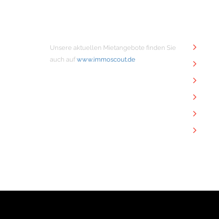
MIETANGEBOTE
NÜTZ
Unsere aktuellen Mietangebote finden Sie
Unt
auch auf
www.immoscout.de
Imm
Kon
Imp
Dat
Dow