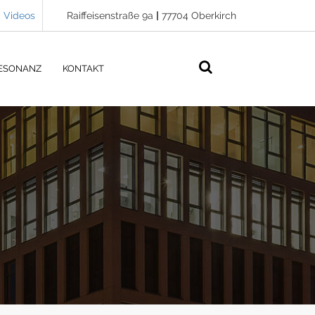
Videos
Raiffeisenstraße 9a
|
77704 Oberkirch
ESONANZ
KONTAKT