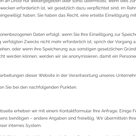
 an Dritte nur weitergegeben oder sonst übermittelt, wenn dies z
zwecken erforderlich ist, wir gesetzlich dazu verpflichtet sind, im R
ngewilligt haben. Sie haben das Recht, eine erteilte Einwilligung mit
nenbezogenen Daten erfolgt, wenn Sie Ihre Einwilligung zur Speich
g verfolgten Zwecks nicht mehr erforderlich ist, sprich der Vorgang 
ehen, oder wenn ihre Speicherung aus sonstigen gesetzlichen Gründen
cht werden können, werden wir sie anonymisieren, damit ein Persone
rarbeitungen dieser Website in der Verantwortung unseres Unterneh
den Sie bei den nachfolgenden Punkten.
eite erheben wir mit einem Kontaktformular Ihre Anfrage. Einige Feld
egens benötigen – andere Angaben sind freiwillig. Wir übermitteln I
nser internes System.