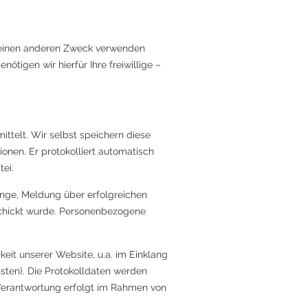
r einen anderen Zweck verwenden
ötigen wir hierfür Ihre freiwillige –
ttelt. Wir selbst speichern diese
ionen. Er protokolliert automatisch
ei.
nge, Meldung über erfolgreichen
schickt wurde. Personenbezogene
it unserer Website, u.a. im Einklang
ten). Die Protokolldaten werden
Verantwortung erfolgt im Rahmen von