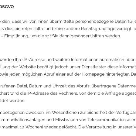
a DSGVO​
werden, dass wir von Ihnen übermittelte personenbezogene Daten fü
s dies eintreten sollte und keine andere Rechtsgrundlage vorliegt, ben
e – Einwilligung, um die wir Sie dann gesondert bitten werden.
rden Ihre IP-Adresse und weitere Informationen automatisch übermi
ellung der Website benötigt jedoch unser Dienstleister diese Informat
owie jeden möglichen Abruf einer auf der Homepage hinterlegten Dat
rufenen Datei, Datum und Uhrzeit des Abrufs, übertragene Datenme
hert wird die IP-Adresse des Rechners, von dem die Anfrage abge
ildet werden.
mbezogenen Zwecken, im Wesentlichen zur Sicherheit der Verfügbarke
kommunikationsanlagen und Missbrauch von Telekommunikationsdiens
maximal 10 Wochen) wieder gelöscht. Die Verarbeitung in unserer 