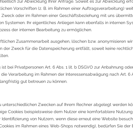
ließlich zur Abwicklung Ihrer Anfrage. Soweit es zur Abwicklung erfor
ichen Vorschriften (z. B. im Rahmen einer Auftragsverarbeitung) weit
m Zweck oder im Rahmen einer Geschäftsbeziehung mit uns übermittel
en Systemen. Ihr eigentliches Anliegen kann ebenfalls in internen Sy
zess der internen Bearbeitung zu ermöglichen.
äftlichen Zusammenarbeit ausgehen, löschen bzw. anonymisieren wir I
 der Zweck für die Datenspeicherung entfällt, soweit keine rechtli
lten.
 ist bei Privatpersonen Art. 6 Abs. 1 lit. b DSGVO zur Anbahnung ode
 die Verarbeitung im Rahmen der Interessensabwägung nach Art. 6 Abs.
 langfristig gut betreuen zu können.
 zu unterschiedlichen Zwecken auf Ihrem Rechner abgelegt werden k
nige Cookies beispielsweise dem Nutzer eine komfortablere Nutzung 
r Identifizierung von Nutzern, wenn diese erneut eine Website besuch
-Cookies im Rahmen eines Web-Shops notwendig), bedürfen Sie der E