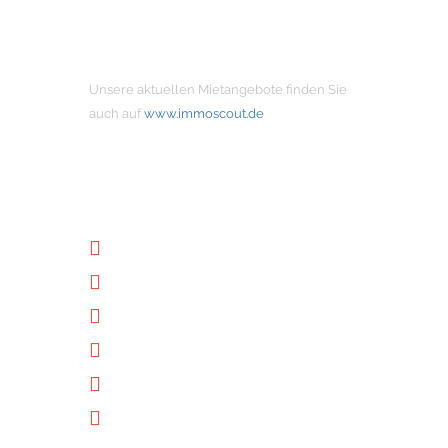
MIETANGEBOTE
Unsere aktuellen Mietangebote finden Sie
auch auf
www.immoscout.de
NÜTZLICHE LINKS
Unternehmen
Immobilien
Kontakt
Impressum
Datenschutz
Downloads