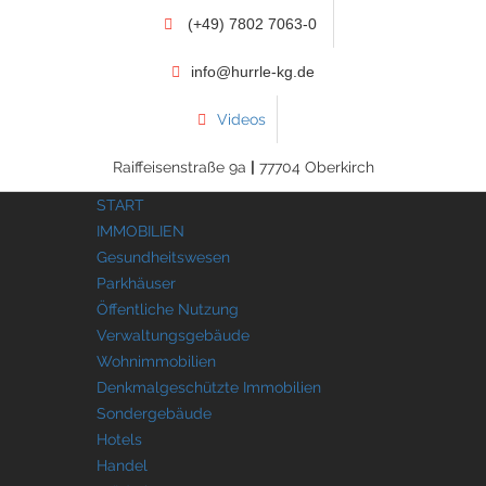
(+49) 7802 7063-0
info@hurrle-kg.de
Videos
Raiffeisenstraße 9a
|
77704 Oberkirch
START
IMMOBILIEN
Gesundheitswesen
Parkhäuser
Öffentliche Nutzung
Verwaltungsgebäude
Wohnimmobilien
Denkmalgeschützte Immobilien
Sondergebäude
Hotels
Handel