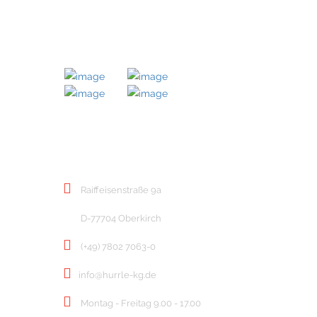
MITGLIED BEI
KONTAKT
Raiffeisenstraße 9a
D-77704 Oberkirch
(+49) 7802 7063-0
info@hurrle-kg.de
Montag - Freitag 9.00 - 17.00