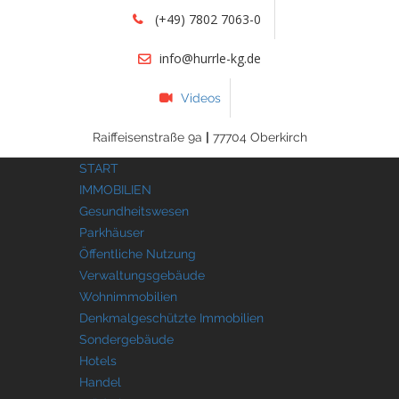
(+49) 7802 7063-0
info@hurrle-kg.de
Videos
Raiffeisenstraße 9a
|
77704 Oberkirch
START
IMMOBILIEN
Gesundheitswesen
Parkhäuser
Öffentliche Nutzung
Verwaltungsgebäude
Wohnimmobilien
Denkmalgeschützte Immobilien
Sondergebäude
Hotels
Handel