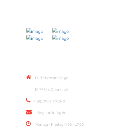
MITGLIED BEI
KONTAKT
Raiffeisenstraße 9a
D-77704 Oberkirch
(+49) 7802 7063-0
info@hurrle-kg.de
Montag - Freitag 9.00 - 17.00