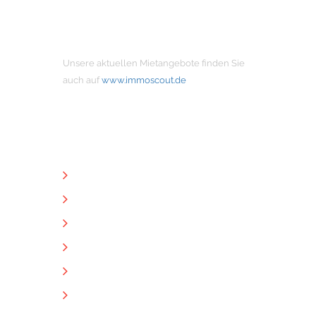
MIETANGEBOTE
Unsere aktuellen Mietangebote finden Sie
auch auf
www.immoscout.de
NÜTZLICHE LINKS
Unternehmen
Immobilien
Kontakt
Impressum
Datenschutz
Downloads