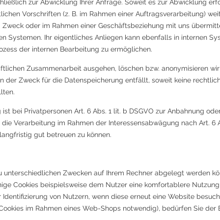
ließlich zur Abwicklung Ihrer Anfrage. Soweit es zur Abwicklung erfor
ichen Vorschriften (z. B. im Rahmen einer Auftragsverarbeitung) weit
m Zweck oder im Rahmen einer Geschäftsbeziehung mit uns übermittel
en Systemen. Ihr eigentliches Anliegen kann ebenfalls in internen Sy
zess der internen Bearbeitung zu ermöglichen.
äftlichen Zusammenarbeit ausgehen, löschen bzw. anonymisieren wir I
 der Zweck für die Datenspeicherung entfällt, soweit keine rechtli
lten.
 ist bei Privatpersonen Art. 6 Abs. 1 lit. b DSGVO zur Anbahnung ode
 die Verarbeitung im Rahmen der Interessensabwägung nach Art. 6 Abs.
 langfristig gut betreuen zu können.
 zu unterschiedlichen Zwecken auf Ihrem Rechner abgelegt werden k
nige Cookies beispielsweise dem Nutzer eine komfortablere Nutzung 
r Identifizierung von Nutzern, wenn diese erneut eine Website besuch
-Cookies im Rahmen eines Web-Shops notwendig), bedürfen Sie der E