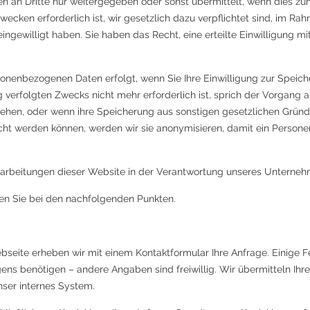
 an Dritte nur weitergegeben oder sonst übermittelt, wenn dies z
zwecken erforderlich ist, wir gesetzlich dazu verpflichtet sind, im R
ngewilligt haben. Sie haben das Recht, eine erteilte Einwilligung mit
nenbezogenen Daten erfolgt, wenn Sie Ihre Einwilligung zur Speich
g verfolgten Zwecks nicht mehr erforderlich ist, sprich der Vorgang 
ehen, oder wenn ihre Speicherung aus sonstigen gesetzlichen Gründen
cht werden können, werden wir sie anonymisieren, damit ein Persone
rarbeitungen dieser Website in der Verantwortung unseres Unterneh
den Sie bei den nachfolgenden Punkten.
eite erheben wir mit einem Kontaktformular Ihre Anfrage. Einige Feld
egens benötigen – andere Angaben sind freiwillig. Wir übermitteln I
nser internes System.