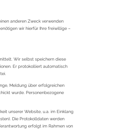
r einen anderen Zweck verwenden
ötigen wir hierfür Ihre freiwillige –
ttelt. Wir selbst speichern diese
ionen. Er protokolliert automatisch
ei.
nge, Meldung über erfolgreichen
schickt wurde. Personenbezogene
it unserer Website, u.a. im Einklang
ten). Die Protokolldaten werden
Verantwortung erfolgt im Rahmen von