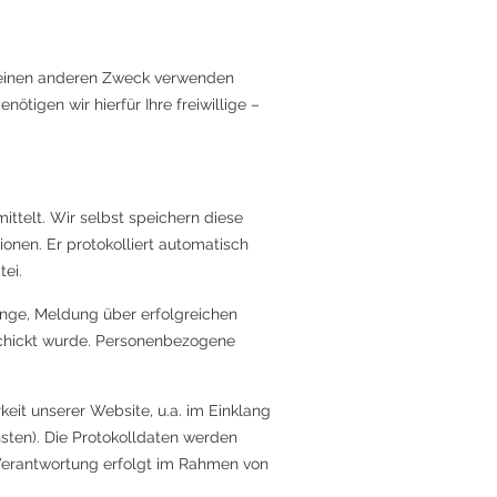
r einen anderen Zweck verwenden
ötigen wir hierfür Ihre freiwillige –
ttelt. Wir selbst speichern diese
ionen. Er protokolliert automatisch
ei.
nge, Meldung über erfolgreichen
schickt wurde. Personenbezogene
it unserer Website, u.a. im Einklang
ten). Die Protokolldaten werden
Verantwortung erfolgt im Rahmen von