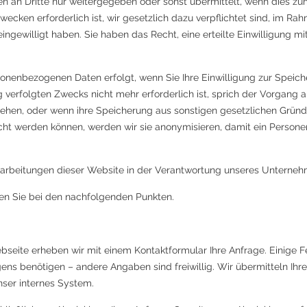
 an Dritte nur weitergegeben oder sonst übermittelt, wenn dies z
zwecken erforderlich ist, wir gesetzlich dazu verpflichtet sind, im R
ngewilligt haben. Sie haben das Recht, eine erteilte Einwilligung mit
nenbezogenen Daten erfolgt, wenn Sie Ihre Einwilligung zur Speich
g verfolgten Zwecks nicht mehr erforderlich ist, sprich der Vorgang 
ehen, oder wenn ihre Speicherung aus sonstigen gesetzlichen Gründen
cht werden können, werden wir sie anonymisieren, damit ein Persone
rarbeitungen dieser Website in der Verantwortung unseres Unterneh
den Sie bei den nachfolgenden Punkten.
eite erheben wir mit einem Kontaktformular Ihre Anfrage. Einige Feld
egens benötigen – andere Angaben sind freiwillig. Wir übermitteln I
nser internes System.