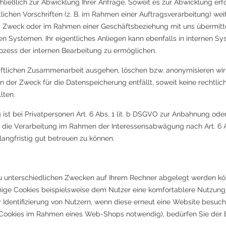
ließlich zur Abwicklung Ihrer Anfrage. Soweit es zur Abwicklung erfor
ichen Vorschriften (z. B. im Rahmen einer Auftragsverarbeitung) weit
m Zweck oder im Rahmen einer Geschäftsbeziehung mit uns übermittel
en Systemen. Ihr eigentliches Anliegen kann ebenfalls in internen Sy
zess der internen Bearbeitung zu ermöglichen.
äftlichen Zusammenarbeit ausgehen, löschen bzw. anonymisieren wir I
 der Zweck für die Datenspeicherung entfällt, soweit keine rechtli
lten.
 ist bei Privatpersonen Art. 6 Abs. 1 lit. b DSGVO zur Anbahnung ode
 die Verarbeitung im Rahmen der Interessensabwägung nach Art. 6 Abs.
 langfristig gut betreuen zu können.
 zu unterschiedlichen Zwecken auf Ihrem Rechner abgelegt werden k
nige Cookies beispielsweise dem Nutzer eine komfortablere Nutzung 
r Identifizierung von Nutzern, wenn diese erneut eine Website besuch
-Cookies im Rahmen eines Web-Shops notwendig), bedürfen Sie der E