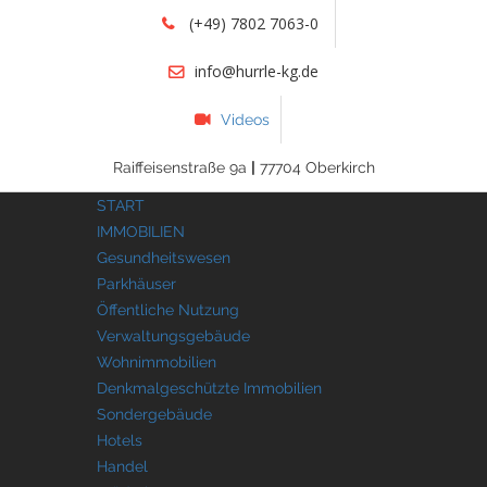
(+49) 7802 7063-0
info@hurrle-kg.de
Videos
Raiffeisenstraße 9a
|
77704 Oberkirch
START
IMMOBILIEN
Gesundheitswesen
Parkhäuser
Öffentliche Nutzung
Verwaltungsgebäude
Wohnimmobilien
Denkmalgeschützte Immobilien
Sondergebäude
Hotels
Handel