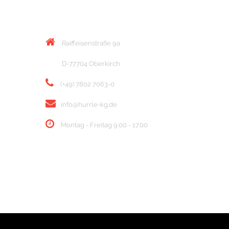
KONTAKT
Raiffeisenstraße 9a
D-77704 Oberkirch
(+49) 7802 7063-0
info@hurrle-kg.de
Montag - Freitag 9.00 - 17.00