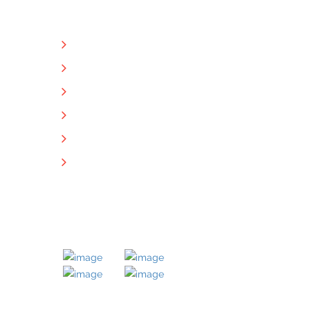
NÜTZLICHE LINKS
Unternehmen
Immobilien
Kontakt
Impressum
Datenschutz
Downloads
MITGLIED BEI