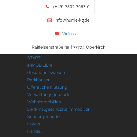
(+49) 7802 7063-0
info@hurrle-kg.de
Videos
Raiffeisenstraße 9a
|
77704 Oberkirch
START
IMMOBILIEN
Gesundheitswesen
Parkhäuser
Öffentliche Nutzung
Verwaltungsgebäude
Wohnimmobilien
Denkmalgeschützte Immobilien
Sondergebäude
Hotels
Handel