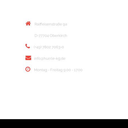
KONTAKT
Raiffeisenstraße 9a
D-77704 Oberkirch
(+49) 7802 7063-0
info@hurrle-kg.de
Montag - Freitag 9.00 - 17.00