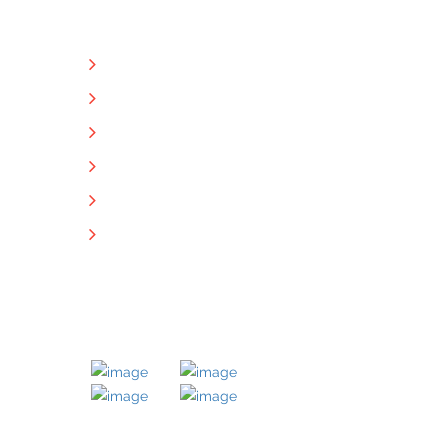
NÜTZLICHE LINKS
Unternehmen
Immobilien
Kontakt
Impressum
Datenschutz
Downloads
MITGLIED BEI