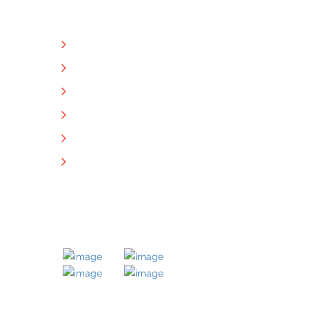
NÜTZLICHE LINKS
Unternehmen
Immobilien
Kontakt
Impressum
Datenschutz
Downloads
MITGLIED BEI