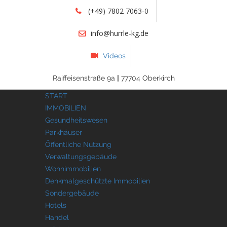
(+49) 7802 7063-0
info@hurrle-kg.de
Videos
Raiffeisenstraße 9a
|
77704 Oberkirch
START
IMMOBILIEN
Gesundheitswesen
Parkhäuser
Öffentliche Nutzung
Verwaltungsgebäude
Wohnimmobilien
Denkmalgeschützte Immobilien
Sondergebäude
Hotels
Handel