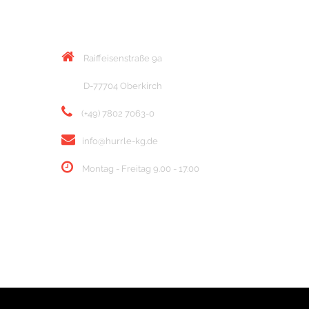
KONTAKT
Raiffeisenstraße 9a
D-77704 Oberkirch
(+49) 7802 7063-0
info@hurrle-kg.de
Montag - Freitag 9.00 - 17.00