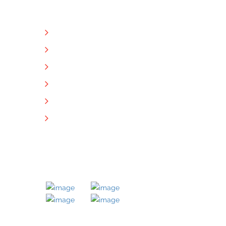
NÜTZLICHE LINKS
Unternehmen
Immobilien
Kontakt
Impressum
Datenschutz
Downloads
MITGLIED BEI