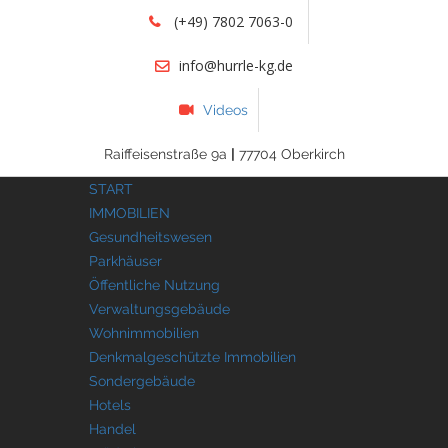
(+49) 7802 7063-0
info@hurrle-kg.de
Videos
Raiffeisenstraße 9a
|
77704 Oberkirch
START
IMMOBILIEN
Gesundheitswesen
Parkhäuser
Öffentliche Nutzung
Verwaltungsgebäude
Wohnimmobilien
Denkmalgeschützte Immobilien
Sondergebäude
Hotels
Handel