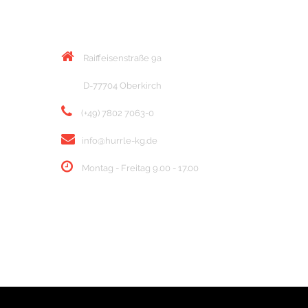
KONTAKT
Raiffeisenstraße 9a
D-77704 Oberkirch
(+49) 7802 7063-0
info@hurrle-kg.de
Montag - Freitag 9.00 - 17.00