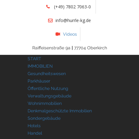
(+49) 7802 7063-0
info@hurrle-kg.de
Videos
Raiffeisenstraße 9a
|
77704 Oberkirch
START
IMMOBILIEN
Gesundheitswesen
Parkhäuser
Öffentliche Nutzung
Verwaltungsgebäude
Wohnimmobilien
Denkmalgeschützte Immobilien
Sondergebäude
Hotels
Handel