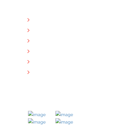
NÜTZLICHE LINKS
Unternehmen
Immobilien
Kontakt
Impressum
Datenschutz
Downloads
MITGLIED BEI