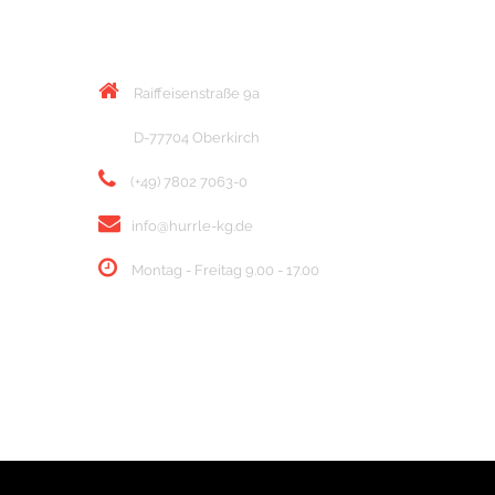
KONTAKT
Raiffeisenstraße 9a
D-77704 Oberkirch
(+49) 7802 7063-0
info@hurrle-kg.de
Montag - Freitag 9.00 - 17.00