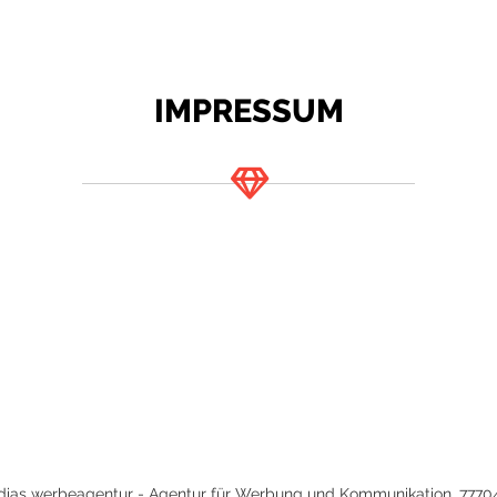
IMPRESSUM
ias werbeagentur - Agentur für Werbung und Kommunikation, 7770