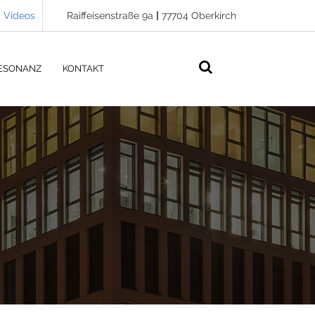
Videos
Raiffeisenstraße 9a
|
77704 Oberkirch
ESONANZ
KONTAKT