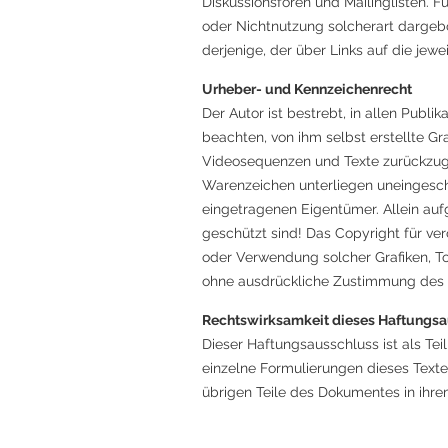
Diskussionsforen und Mailinglisten. F
oder Nichtnutzung solcherart dargebot
derjenige, der über Links auf die jewei
Urheber- und Kennzeichenrecht
Der Autor ist bestrebt, in allen Pub
beachten, von ihm selbst erstellte G
Videosequenzen und Texte zurückzugr
Warenzeichen unterliegen uneingesch
eingetragenen Eigentümer. Allein auf
geschützt sind! Das Copyright für verö
oder Verwendung solcher Grafiken, T
ohne ausdrückliche Zustimmung des A
Rechtswirksamkeit dieses Haftungs
Dieser Haftungsausschluss ist als Tei
einzelne Formulierungen dieses Textes
übrigen Teile des Dokumentes in ihrem