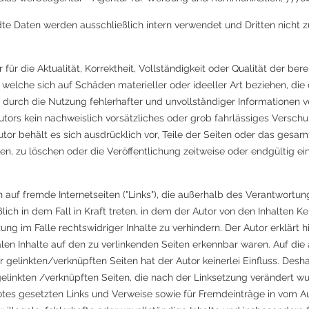
e Daten werden ausschließlich intern verwendet und Dritten nicht z
ür die Aktualität, Korrektheit, Vollständigkeit oder Qualität der bere
elche sich auf Schäden materieller oder ideeller Art beziehen, di
durch die Nutzung fehlerhafter und unvollständiger Informationen v
tors kein nachweislich vorsätzliches oder grob fahrlässiges Verschu
Autor behält es sich ausdrücklich vor, Teile der Seiten oder das ge
n, zu löschen oder die Veröffentlichung zeitweise oder endgültig ein
n auf fremde Internetseiten ("Links"), die außerhalb des Verantwortu
lich in dem Fall in Kraft treten, in dem der Autor von den Inhalten K
g im Falle rechtswidriger Inhalte zu verhindern. Der Autor erklärt 
alen Inhalte auf den zu verlinkenden Seiten erkennbar waren. Auf die
 gelinkten/verknüpften Seiten hat der Autor keinerlei Einfluss. Deshal
gelinkten /verknüpften Seiten, die nach der Linksetzung verändert wur
tes gesetzten Links und Verweise sowie für Fremdeinträge in vom A