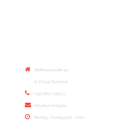
KONTAKT
Raiffeisenstraße 9a
D-77704 Oberkirch
(+49) 7802 7063-0
info@hurrle-kg.de
Montag - Freitag 9.00 - 17.00