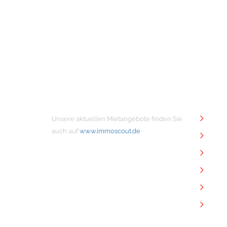
MIETANGEBOTE
NÜTZ
Unsere aktuellen Mietangebote finden Sie
Unt
auch auf
www.immoscout.de
Imm
Kon
Imp
Dat
Dow