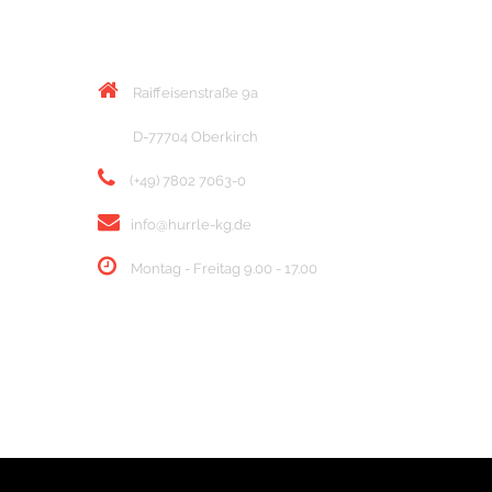
KONTAKT
Raiffeisenstraße 9a
D-77704 Oberkirch
(+49) 7802 7063-0
info@hurrle-kg.de
Montag - Freitag 9.00 - 17.00