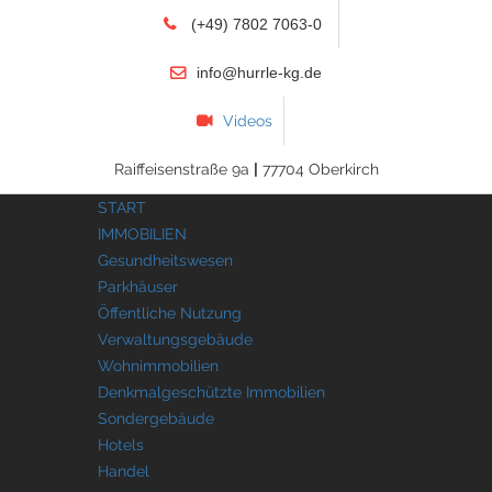
(+49) 7802 7063-0
info@hurrle-kg.de
Videos
Raiffeisenstraße 9a
|
77704 Oberkirch
START
IMMOBILIEN
Gesundheitswesen
Parkhäuser
Öffentliche Nutzung
Verwaltungsgebäude
Wohnimmobilien
Denkmalgeschützte Immobilien
Sondergebäude
Hotels
Handel