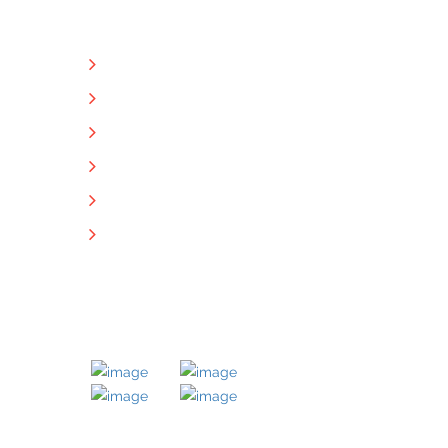
NÜTZLICHE LINKS
Unternehmen
Immobilien
Kontakt
Impressum
Datenschutz
Downloads
MITGLIED BEI