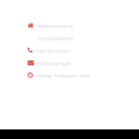
KONTAKT
Raiffeisenstraße 9a
D-77704 Oberkirch
(+49) 7802 7063-0
info@hurrle-kg.de
Montag - Freitag 9.00 - 17.00