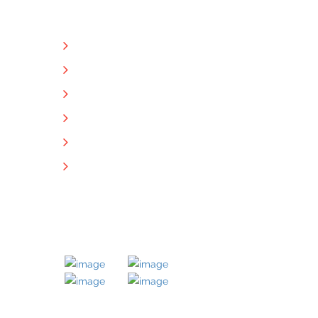
NÜTZLICHE LINKS
Unternehmen
Immobilien
Kontakt
Impressum
Datenschutz
Downloads
MITGLIED BEI