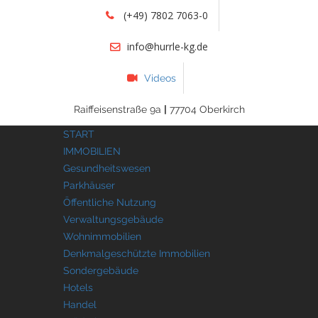
(+49) 7802 7063-0
info@hurrle-kg.de
Videos
Raiffeisenstraße 9a
|
77704 Oberkirch
START
IMMOBILIEN
Gesundheitswesen
Parkhäuser
Öffentliche Nutzung
Verwaltungsgebäude
Wohnimmobilien
Denkmalgeschützte Immobilien
Sondergebäude
Hotels
Handel