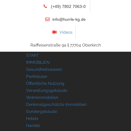
(+49) 7802 7063-0
info@hurrle-kg.de
Videos
Raiffeisenstraße 9a
|
77704 Oberkirch
START
IMMOBILIEN
Gesundheitswesen
Parkhäuser
Öffentliche Nutzung
Verwaltungsgebäude
Wohnimmobilien
Denkmalgeschützte Immobilien
Sondergebäude
Hotels
Handel