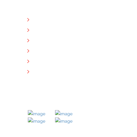
NÜTZLICHE LINKS
Unternehmen
Immobilien
Kontakt
Impressum
Datenschutz
Downloads
MITGLIED BEI