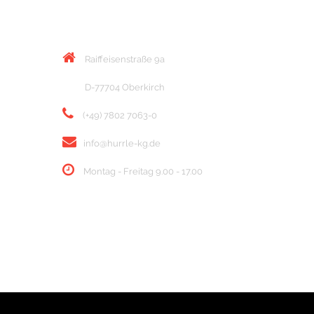
KONTAKT
Raiffeisenstraße 9a
D-77704 Oberkirch
(+49) 7802 7063-0
info@hurrle-kg.de
Montag - Freitag 9.00 - 17.00