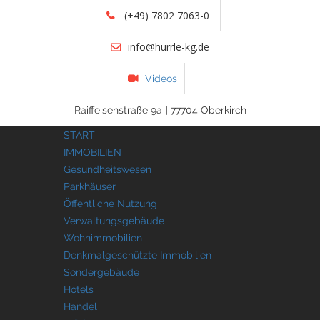
(+49) 7802 7063-0
info@hurrle-kg.de
Videos
Raiffeisenstraße 9a
|
77704 Oberkirch
START
IMMOBILIEN
Gesundheitswesen
Parkhäuser
Öffentliche Nutzung
Verwaltungsgebäude
Wohnimmobilien
Denkmalgeschützte Immobilien
Sondergebäude
Hotels
Handel