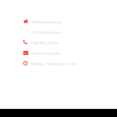
KONTAKT
Raiffeisenstraße 9a
D-77704 Oberkirch
(+49) 7802 7063-0
info@hurrle-kg.de
Montag - Freitag 9.00 - 17.00