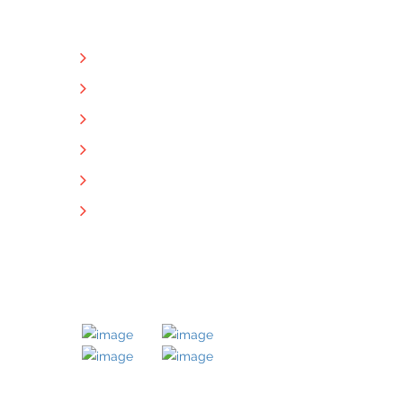
NÜTZLICHE LINKS
Unternehmen
Immobilien
Kontakt
Impressum
Datenschutz
Downloads
MITGLIED BEI