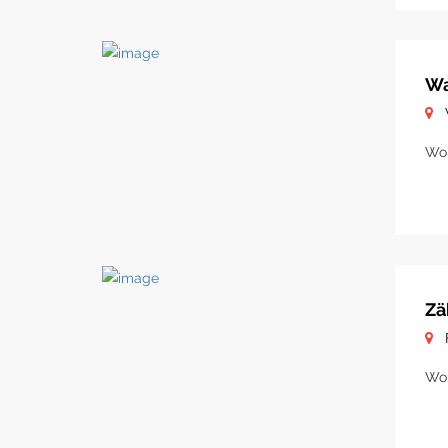
Wa
Woh
Zä
Woh