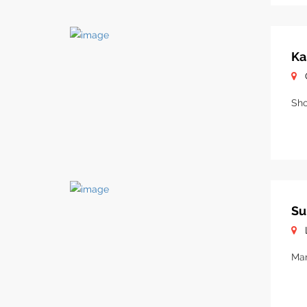
Ka
Sho
Su
Mar