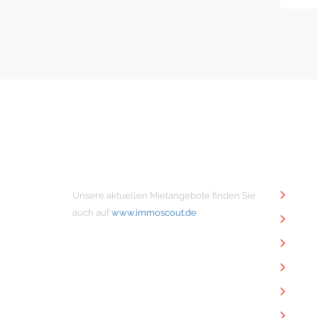
MIETANGEBOTE
NÜTZ
Unsere aktuellen Mietangebote finden Sie
Unt
auch auf
www.immoscout.de
Imm
Kon
Imp
Dat
Dow