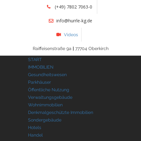
(+49) 7802 7063-0
info@hurrle-kg.de
Videos
Raiffeisenstraße 9a
|
77704 Oberkirch
START
IMMOBILIEN
Gesundheitswesen
Parkhäuser
Öffentliche Nutzung
Verwaltungsgebäude
Wohnimmobilien
Denkmalgeschützte Immobilien
Sondergebäude
Hotels
Handel