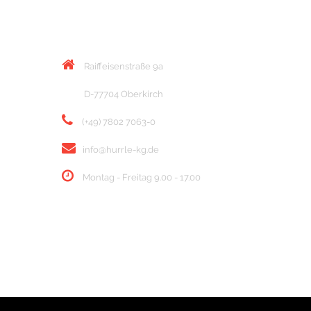
KONTAKT
Raiffeisenstraße 9a
D-77704 Oberkirch
(+49) 7802 7063-0
info@hurrle-kg.de
Montag - Freitag 9.00 - 17.00