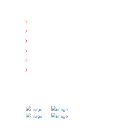
NÜTZLICHE LINKS
Unternehmen
Immobilien
Kontakt
Impressum
Datenschutz
Downloads
MITGLIED BEI