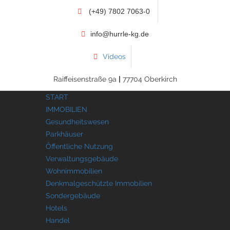
(+49) 7802 7063-0
info@hurrle-kg.de
Videos
Raiffeisenstraße 9a
|
77704 Oberkirch
START
IMMOBILIEN
Gesundheitswesen
Parkhäuser
Öffentliche Nutzung
Verwaltungsgebäude
Wohnimmobilien
Denkmalgeschützte Immobilien
Sondergebäude
Hotels
Handel