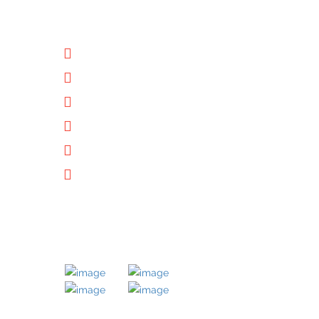
NÜTZLICHE LINKS
Unternehmen
Immobilien
Kontakt
Impressum
Datenschutz
Downloads
MITGLIED BEI