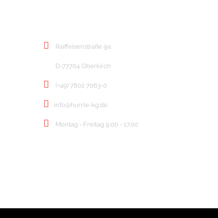
KONTAKT
Raiffeisenstraße 9a
D-77704 Oberkirch
(+49) 7802 7063-0
info@hurrle-kg.de
Montag - Freitag 9.00 - 17.00