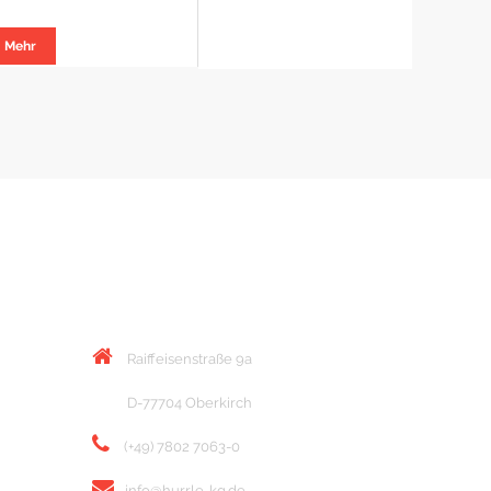
Mehr
KONTAKT
Raiffeisenstraße 9a
D-77704 Oberkirch
(+49) 7802 7063-0
info@hurrle-kg.de