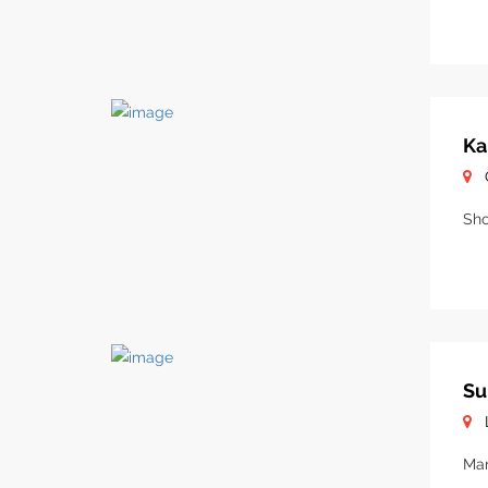
Ka
Sho
Su
Mar