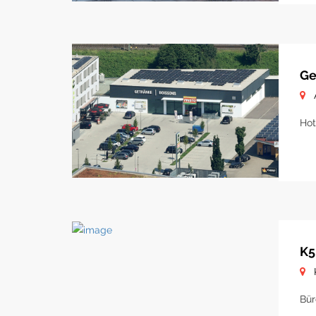
Ge
Hot
K5
Bür