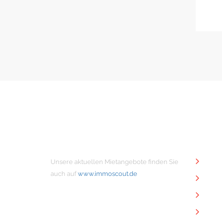
MIETANGEBOTE
NÜTZ
Unsere aktuellen Mietangebote finden Sie
Unt
auch auf
www.immoscout.de
Imm
Kon
Imp