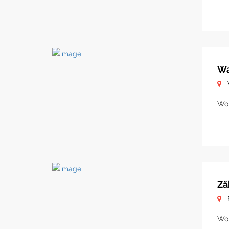
Wa
Woh
Zä
Woh