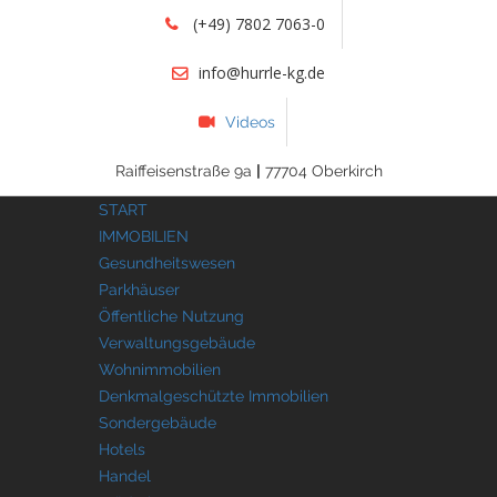
(+49) 7802 7063-0
info@hurrle-kg.de
Videos
Raiffeisenstraße 9a
|
77704 Oberkirch
START
IMMOBILIEN
Gesundheitswesen
Parkhäuser
Öffentliche Nutzung
Verwaltungsgebäude
Wohnimmobilien
Denkmalgeschützte Immobilien
Sondergebäude
Hotels
Handel