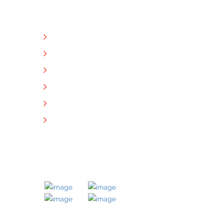
NÜTZLICHE LINKS
Unternehmen
Immobilien
Kontakt
Impressum
Datenschutz
Downloads
MITGLIED BEI