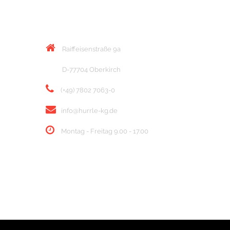
KONTAKT
Raiffeisenstraße 9a
D-77704 Oberkirch
(+49) 7802 7063-0
info@hurrle-kg.de
Montag - Freitag 9.00 - 17.00