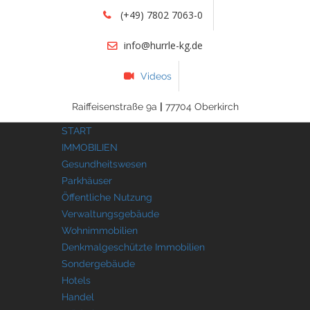
(+49) 7802 7063-0
info@hurrle-kg.de
Videos
Raiffeisenstraße 9a
|
77704 Oberkirch
START
IMMOBILIEN
Gesundheitswesen
Parkhäuser
Öffentliche Nutzung
Verwaltungsgebäude
Wohnimmobilien
Denkmalgeschützte Immobilien
Sondergebäude
Hotels
Handel