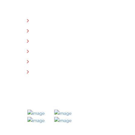
NÜTZLICHE LINKS
Unternehmen
Immobilien
Kontakt
Impressum
Datenschutz
Downloads
MITGLIED BEI