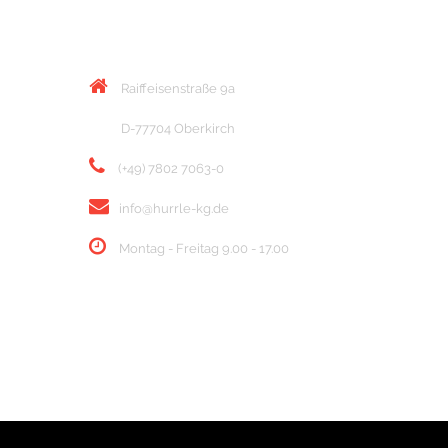
KONTAKT
Raiffeisenstraße 9a
D-77704 Oberkirch
(+49) 7802 7063-0
info@hurrle-kg.de
Montag - Freitag 9.00 - 17.00