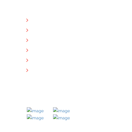
NÜTZLICHE LINKS
Unternehmen
Immobilien
Kontakt
Impressum
Datenschutz
Downloads
MITGLIED BEI