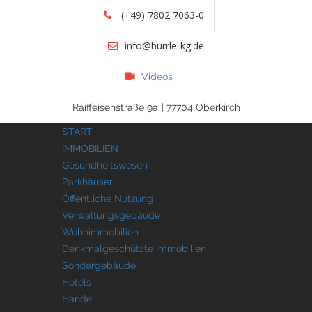
(+49) 7802 7063-0
info@hurrle-kg.de
Videos
Raiffeisenstraße 9a
|
77704 Oberkirch
START
IMMOBILIEN
Gesundheitswesen
Parkhäuser
Öffentliche Nutzung
Verwaltungsgebäude
Wohnimmobilien
Denkmalgeschützte Immobilien
Sondergebäude
Hotels
Handel