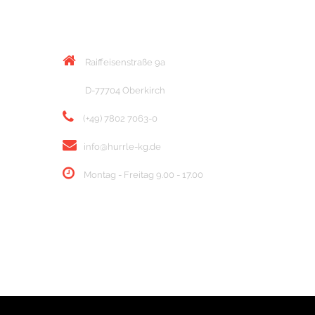
KONTAKT
Raiffeisenstraße 9a
D-77704 Oberkirch
(+49) 7802 7063-0
info@hurrle-kg.de
Montag - Freitag 9.00 - 17.00