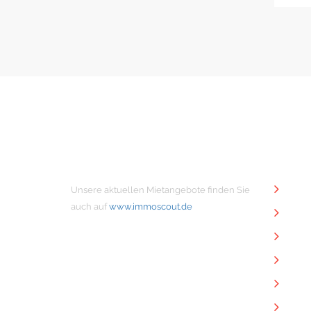
MIETANGEBOTE
NÜTZ
Unsere aktuellen Mietangebote finden Sie
Unt
auch auf
www.immoscout.de
Imm
Kon
Imp
Dat
Dow