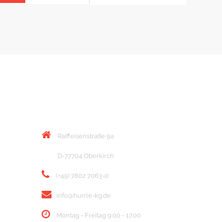
KONTAKT
Raiffeisenstraße 9a
D-77704 Oberkirch
(+49) 7802 7063-0
info@hurrle-kg.de
Montag - Freitag 9.00 - 17.00