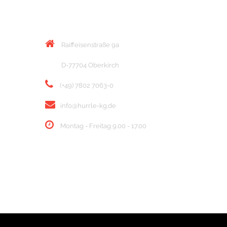
KONTAKT
Raiffeisenstraße 9a
D-77704 Oberkirch
(+49) 7802 7063-0
info@hurrle-kg.de
Montag - Freitag 9.00 - 17.00