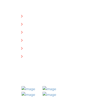
NÜTZLICHE LINKS
Unternehmen
Immobilien
Kontakt
Impressum
Datenschutz
Downloads
MITGLIED BEI