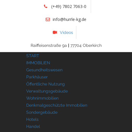
(+49) 7802 7063-0
info@hurrle-kg.de
Videos
Raiffeisenstraße 9a
|
77704 Oberkirch
START
IMMOBILIEN
Gesundheitswesen
Parkhäuser
Öffentliche Nutzung
Verwaltungsgebäude
Wohnimmobilien
Denkmalgeschützte Immobilien
Sondergebäude
Hotels
Handel