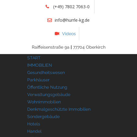
(+49) 7802 7063-0
info@hurrle-kg.de
Videos
Raiffeisenstraße 9a
|
77704 Oberkirch
START
IMMOBILIEN
Gesundheitswesen
Parkhäuser
Öffentliche Nutzung
Verwaltungsgebäude
Wohnimmobilien
Denkmalgeschützte Immobilien
Sondergebäude
Hotels
Handel