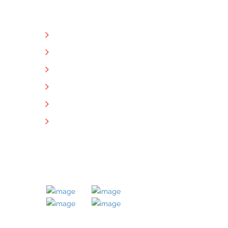
NÜTZLICHE LINKS
Unternehmen
Immobilien
Kontakt
Impressum
Datenschutz
Downloads
MITGLIED BEI