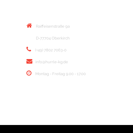
KONTAKT
Raiffeisenstraße 9a
D-77704 Oberkirch
(+49) 7802 7063-0
info@hurrle-kg.de
Montag - Freitag 9.00 - 17.00