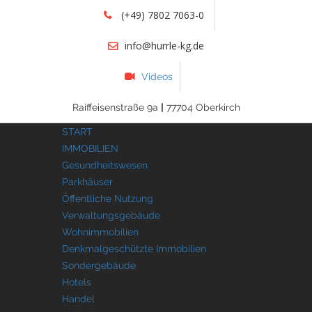
(+49) 7802 7063-0
info@hurrle-kg.de
Videos
Raiffeisenstraße 9a
|
77704 Oberkirch
START
IMMOBILIEN
Gesundheitswesen
Parkhäuser
Öffentliche Nutzung
Verwaltungsgebäude
Wohnimmobilien
Denkmalgeschützte Immobilien
Sondergebäude
Hotels
Handel