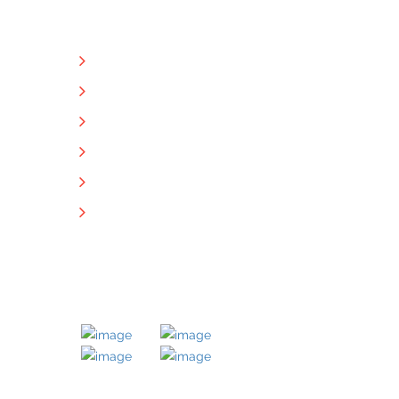
NÜTZLICHE LINKS
Unternehmen
Immobilien
Kontakt
Impressum
Datenschutz
Downloads
MITGLIED BEI