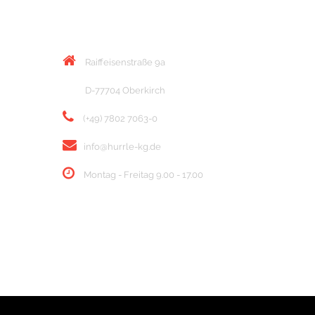
KONTAKT
Raiffeisenstraße 9a
D-77704 Oberkirch
(+49) 7802 7063-0
info@hurrle-kg.de
Montag - Freitag 9.00 - 17.00