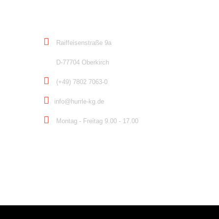
KONTAKT
Raiffeisenstraße 9a
D-77704 Oberkirch
(+49) 7802 7063-0
info@hurrle-kg.de
Montag - Freitag 9.00 - 17.00