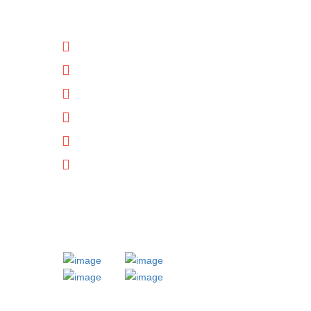
NÜTZLICHE LINKS
Unternehmen
Immobilien
Kontakt
Impressum
Datenschutz
Downloads
MITGLIED BEI