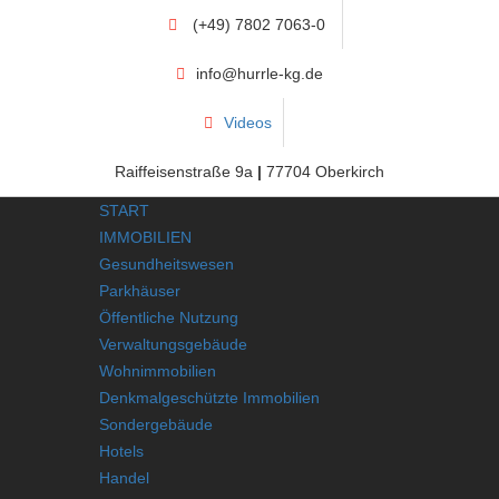
(+49) 7802 7063-0
info@hurrle-kg.de
Videos
Raiffeisenstraße 9a
|
77704 Oberkirch
START
IMMOBILIEN
Gesundheitswesen
Parkhäuser
Öffentliche Nutzung
Verwaltungsgebäude
Wohnimmobilien
Denkmalgeschützte Immobilien
Sondergebäude
Hotels
Handel