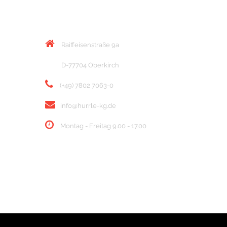
KONTAKT
Raiffeisenstraße 9a
D-77704 Oberkirch
(+49) 7802 7063-0
info@hurrle-kg.de
Montag - Freitag 9.00 - 17.00