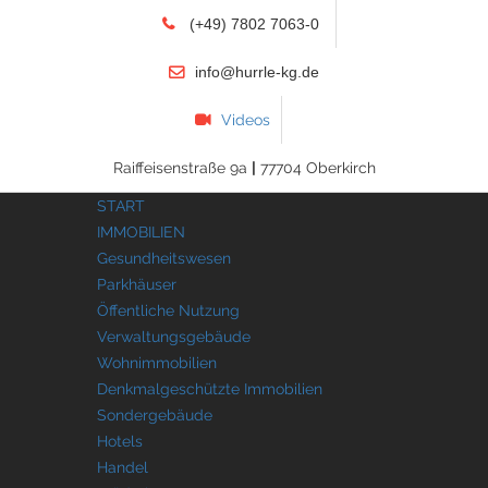
(+49) 7802 7063-0
info@hurrle-kg.de
Videos
Raiffeisenstraße 9a
|
77704 Oberkirch
START
IMMOBILIEN
Gesundheitswesen
Parkhäuser
Öffentliche Nutzung
Verwaltungsgebäude
Wohnimmobilien
Denkmalgeschützte Immobilien
Sondergebäude
Hotels
Handel