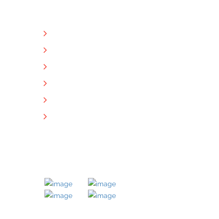
NÜTZLICHE LINKS
Unternehmen
Immobilien
Kontakt
Impressum
Datenschutz
Downloads
MITGLIED BEI