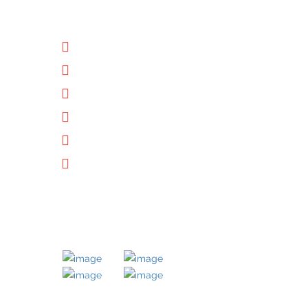
NÜTZLICHE LINKS
Unternehmen
Immobilien
Kontakt
Impressum
Datenschutz
Downloads
MITGLIED BEI