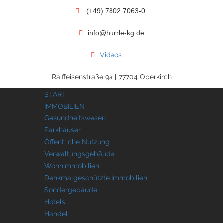
(+49) 7802 7063-0
info@hurrle-kg.de
Videos
Raiffeisenstraße 9a
|
77704 Oberkirch
START
IMMOBILIEN
Gesundheitswesen
Parkhäuser
Öffentliche Nutzung
Verwaltungsgebäude
Wohnimmobilien
Denkmalgeschützte Immobilien
Sondergebäude
Hotels
Handel