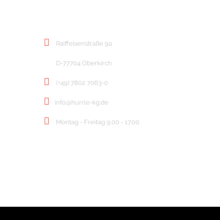
KONTAKT
Raiffeisenstraße 9a
D-77704 Oberkirch
(+49) 7802 7063-0
info@hurrle-kg.de
Montag - Freitag 9.00 - 17.00