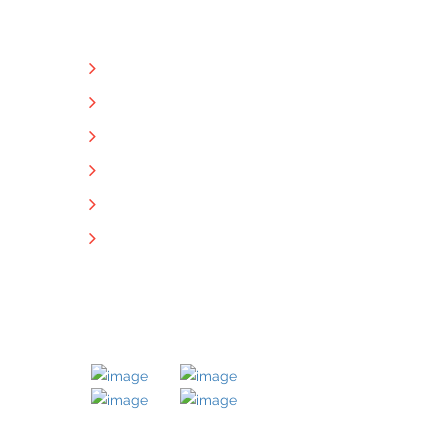
NÜTZLICHE LINKS
Unternehmen
Immobilien
Kontakt
Impressum
Datenschutz
Downloads
MITGLIED BEI