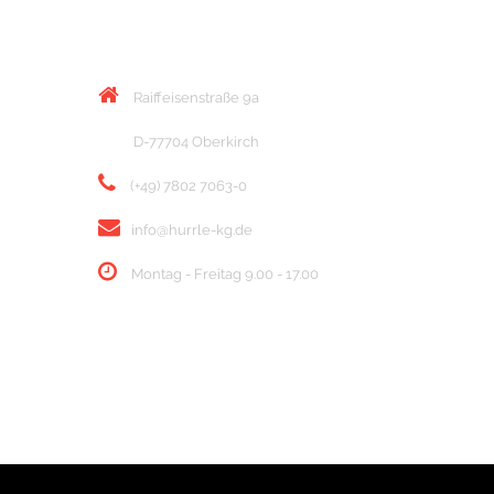
KONTAKT
Raiffeisenstraße 9a
D-77704 Oberkirch
(+49) 7802 7063-0
info@hurrle-kg.de
Montag - Freitag 9.00 - 17.00