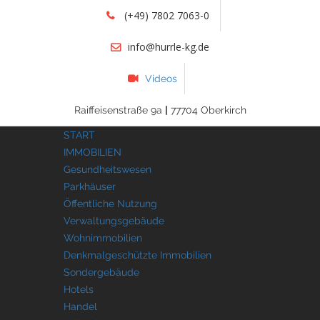
(+49) 7802 7063-0
info@hurrle-kg.de
Videos
Raiffeisenstraße 9a
|
77704 Oberkirch
START
IMMOBILIEN
Gesundheitswesen
Parkhäuser
Öffentliche Nutzung
Verwaltungsgebäude
Wohnimmobilien
Denkmalgeschützte Immobilien
Sondergebäude
Hotels
Handel