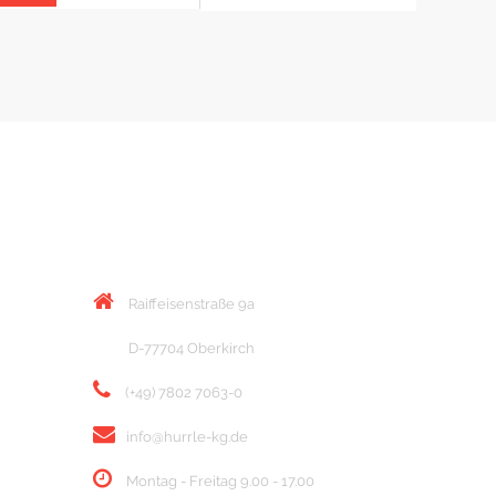
KONTAKT
Raiffeisenstraße 9a
D-77704 Oberkirch
(+49) 7802 7063-0
info@hurrle-kg.de
Montag - Freitag 9.00 - 17.00