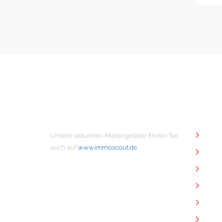
MIETANGEBOTE
NÜTZ
Unsere aktuellen Mietangebote finden Sie
Unt
auch auf
www.immoscout.de
Imm
Kon
Imp
Dat
Dow