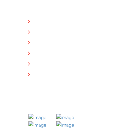
NÜTZLICHE LINKS
Unternehmen
Immobilien
Kontakt
Impressum
Datenschutz
Downloads
MITGLIED BEI