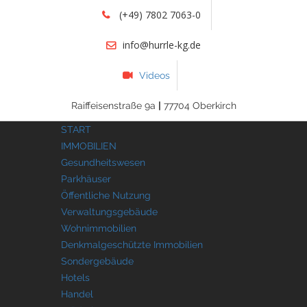
(+49) 7802 7063-0
info@hurrle-kg.de
Videos
Raiffeisenstraße 9a
|
77704 Oberkirch
START
IMMOBILIEN
Gesundheitswesen
Parkhäuser
Öffentliche Nutzung
Verwaltungsgebäude
Wohnimmobilien
Denkmalgeschützte Immobilien
Sondergebäude
Hotels
Handel