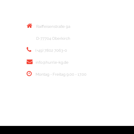
KONTAKT
Raiffeisenstraße 9a
D-77704 Oberkirch
(+49) 7802 7063-0
info@hurrle-kg.de
Montag - Freitag 9.00 - 17.00