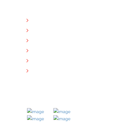
NÜTZLICHE LINKS
Unternehmen
Immobilien
Kontakt
Impressum
Datenschutz
Downloads
MITGLIED BEI