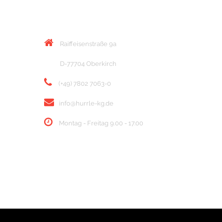
KONTAKT
Raiffeisenstraße 9a
D-77704 Oberkirch
(+49) 7802 7063-0
info@hurrle-kg.de
Montag - Freitag 9.00 - 17.00