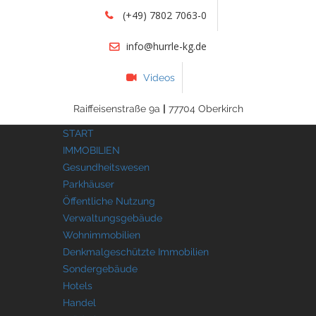
(+49) 7802 7063-0
info@hurrle-kg.de
Videos
Raiffeisenstraße 9a
|
77704 Oberkirch
START
IMMOBILIEN
Gesundheitswesen
Parkhäuser
Öffentliche Nutzung
Verwaltungsgebäude
Wohnimmobilien
Denkmalgeschützte Immobilien
Sondergebäude
Hotels
Handel