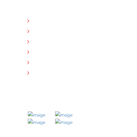
NÜTZLICHE LINKS
Unternehmen
Immobilien
Kontakt
Impressum
Datenschutz
Downloads
MITGLIED BEI