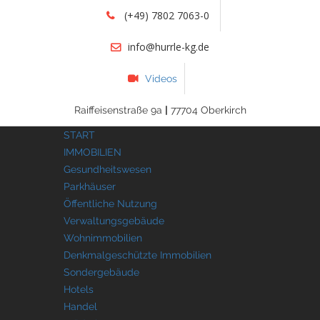
(+49) 7802 7063-0
info@hurrle-kg.de
Videos
Raiffeisenstraße 9a
|
77704 Oberkirch
START
IMMOBILIEN
Gesundheitswesen
Parkhäuser
Öffentliche Nutzung
Verwaltungsgebäude
Wohnimmobilien
Denkmalgeschützte Immobilien
Sondergebäude
Hotels
Handel