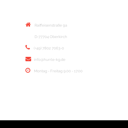
KONTAKT
Raiffeisenstraße 9a
D-77704 Oberkirch
(+49) 7802 7063-0
info@hurrle-kg.de
Montag - Freitag 9.00 - 17.00