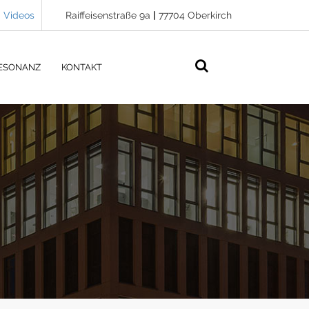
Videos
Raiffeisenstraße 9a
|
77704 Oberkirch
ESONANZ
KONTAKT