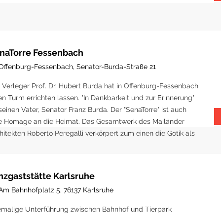
naTorre Fessenbach
Offenburg-Fessenbach, Senator-Burda-Straße 21
 Verleger Prof. Dr. Hubert Burda hat in Offenburg-Fessenbach
en Turm errichten lassen. "In Dankbarkeit und zur Erinnerung"
seinen Vater, Senator Franz Burda. Der "SenaTorre" ist auch
e Homage an die Heimat. Das Gesamtwerk des Mailänder
hitekten Roberto Peregalli verkörpert zum einen die Gotik als
eben des Menschen gen Himmel und repräsentiert den Wein
 Geschenk Gottes an die Menschen.
nzgaststätte Karlsruhe
Am Bahnhofplatz 5, 76137 Karlsruhe
malige Unterführung zwischen Bahnhof und Tierpark