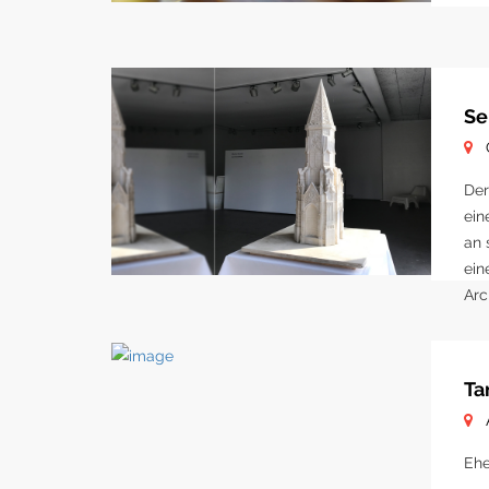
Se
Der
ein
an 
ein
Arc
Str
als
Ta
Ehe