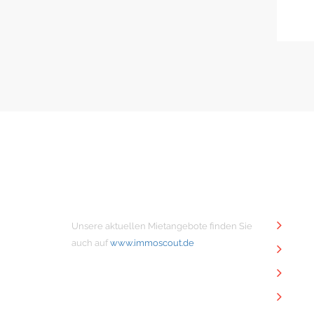
MIETANGEBOTE
NÜTZ
Unsere aktuellen Mietangebote finden Sie
Unt
auch auf
www.immoscout.de
Imm
Kon
Imp