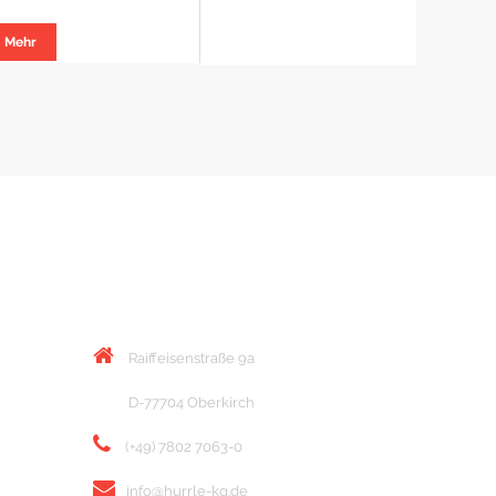
Mehr
KONTAKT
Raiffeisenstraße 9a
D-77704 Oberkirch
(+49) 7802 7063-0
info@hurrle-kg.de