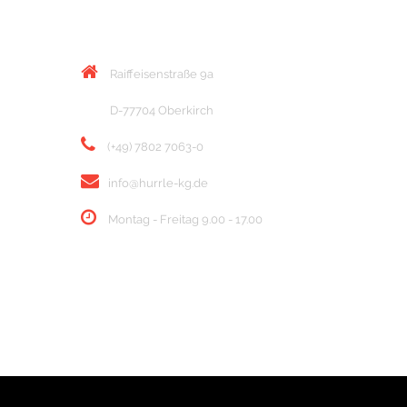
KONTAKT
Raiffeisenstraße 9a
D-77704 Oberkirch
(+49) 7802 7063-0
info@hurrle-kg.de
Montag - Freitag 9.00 - 17.00