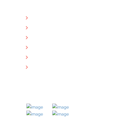
NÜTZLICHE LINKS
Unternehmen
Immobilien
Kontakt
Impressum
Datenschutz
Downloads
MITGLIED BEI