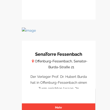
SenaTorre Fessenbach
Offenburg-Fessenbach, Senator-
Burda-Straße 21
Der Verleger Prof. Dr. Hubert Burda
hat in Offenburg-Fessenbach einen
Turm errichten lassen. "In
Dankbarkeit und zur Erinnerung" an
seinen Vater, Senator Franz Burda.
Der "SenaTorre" ist auch eine
Mehr