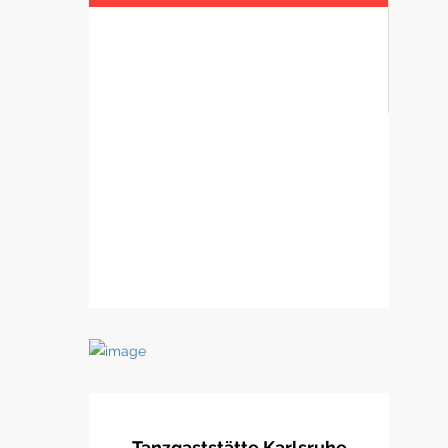
Homage an die Heimat. Das
Gesamtwerk des Mailänder
Architekten Roberto Peregalli
verkörpert zum einen die Gotik als
Streben des Menschen gen Himmel
und repräsentiert den Wein als
Geschenk Gottes an die Menschen.
Tanzgaststätte Karlsruhe