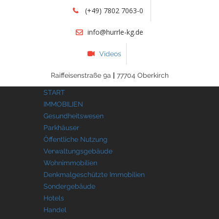
(+49) 7802 7063-0
info@hurrle-kg.de
Videos
Raiffeisenstraße 9a
|
77704 Oberkirch
START
IMMOBILIEN
Gesundheitswesen
Parkhäuser
Öffentliche Nutzung
Verwaltungsgebäude
Wohnimmobilien
Denkmalgeschützte Immobilien
Sondergebäude
Hotels
Handel