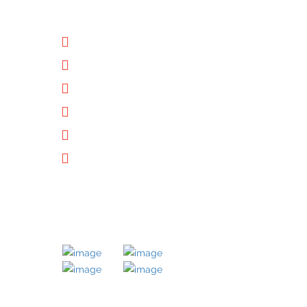
NÜTZLICHE LINKS
Unternehmen
Immobilien
Kontakt
Impressum
Datenschutz
Downloads
MITGLIED BEI