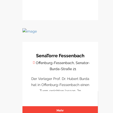
SenaTorre Fessenbach
Offenburg-Fessenbach, Senator-
Burda-Straße 21
Der Verleger Prof. Dr. Hubert Burda
hat in Offenburg-Fessenbach einen
Turm errichten lassen. "In
Dankbarkeit und zur Erinnerung" an
seinen Vater, Senator Franz Burda.
Der "SenaTorre" ist auch eine
Mehr