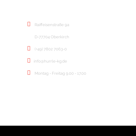
KONTAKT
Raiffeisenstraße 9a
D-77704 Oberkirch
(+49) 7802 7063-0
info@hurrle-kg.de
Montag - Freitag 9.00 - 17.00