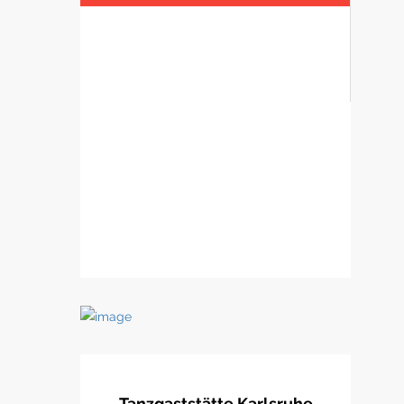
Homage an die Heimat. Das
Gesamtwerk des Mailänder
Architekten Roberto Peregalli
verkörpert zum einen die Gotik als
Streben des Menschen gen Himmel
und repräsentiert den Wein als
Geschenk Gottes an die Menschen.
Tanzgaststätte Karlsruhe