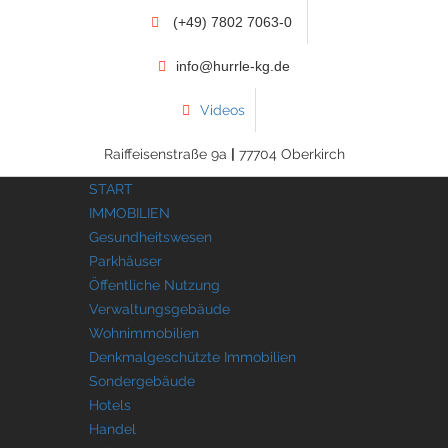
(+49) 7802 7063-0
info@hurrle-kg.de
Videos
Raiffeisenstraße 9a
|
77704 Oberkirch
START
IMMOBILIEN
Gesundheitswesen
Parkhäuser
Öffentliche Nutzung
Verwaltungsgebäude
Wohnimmobilien
Denkmalgeschützte Immobilien
Sondergebäude
Hotels
Handel