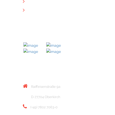
Datenschutz
Downloads
MITGLIED BEI
KONTAKT
Raiffeisenstraße 9a
D-77704 Oberkirch
(+49) 7802 7063-0