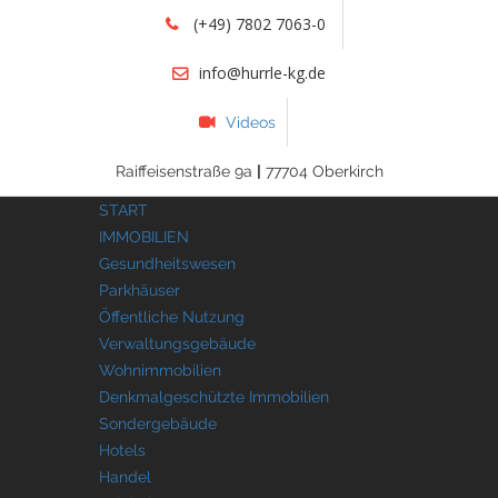
(+49) 7802 7063-0
info@hurrle-kg.de
Videos
Raiffeisenstraße 9a
|
77704 Oberkirch
START
IMMOBILIEN
Gesundheitswesen
Parkhäuser
Öffentliche Nutzung
Verwaltungsgebäude
Wohnimmobilien
Denkmalgeschützte Immobilien
Sondergebäude
Hotels
Handel