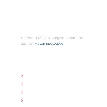
MIETANGEBOTE
Unsere aktuellen Mietangebote finden Sie
auch auf
www.immoscout.de
NÜTZLICHE LINKS
Unternehmen
Immobilien
Kontakt
Impressum