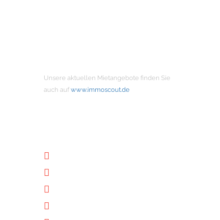
MIETANGEBOTE
Unsere aktuellen Mietangebote finden Sie
auch auf
www.immoscout.de
NÜTZLICHE LINKS
Unternehmen
Immobilien
Kontakt
Impressum