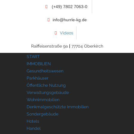
(+49) 7802 7063-0
info@hurrle-kg.de
Videos
Raiffeisenstraße 9a
|
77704 Oberkirch
START
IMMOBILIEN
Gesundheitswesen
Parkhäuser
Öffentliche Nutzung
Verwaltungsgebäude
Wohnimmobilien
Denkmalgeschützte Immobilien
Sondergebäude
Hotels
Handel