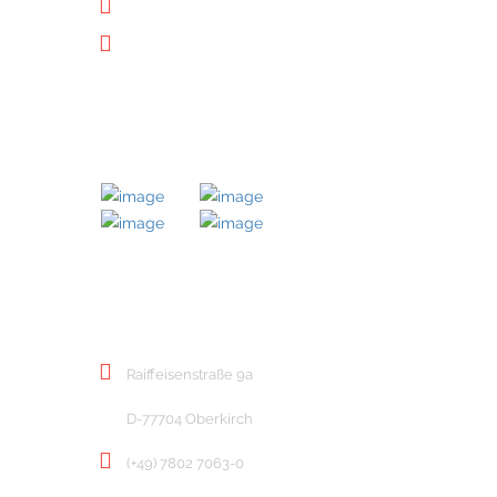
Datenschutz
Downloads
MITGLIED BEI
KONTAKT
Raiffeisenstraße 9a
D-77704 Oberkirch
(+49) 7802 7063-0