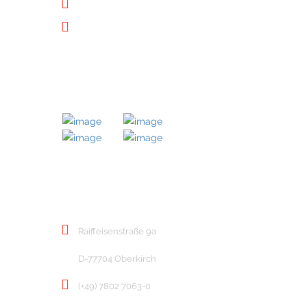
Datenschutz
Downloads
MITGLIED BEI
KONTAKT
Raiffeisenstraße 9a
D-77704 Oberkirch
(+49) 7802 7063-0