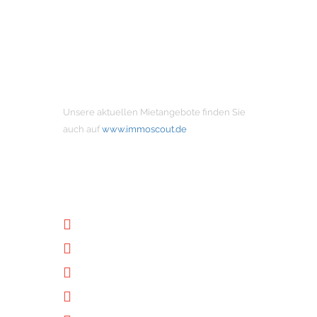
MIETANGEBOTE
Unsere aktuellen Mietangebote finden Sie
auch auf
www.immoscout.de
NÜTZLICHE LINKS
Unternehmen
Immobilien
Kontakt
Impressum