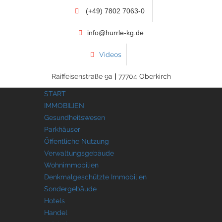
(+49) 7802 7063-0
info@hurrle-kg.de
Videos
Raiffeisenstraße 9a
|
77704 Oberkirch
START
IMMOBILIEN
Gesundheitswesen
Parkhäuser
Öffentliche Nutzung
Verwaltungsgebäude
Wohnimmobilien
Denkmalgeschützte Immobilien
Sondergebäude
Hotels
Handel