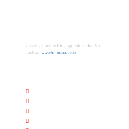
MIETANGEBOTE
Unsere aktuellen Mietangebote finden Sie
auch auf
www.immoscout.de
NÜTZLICHE LINKS
Unternehmen
Immobilien
Kontakt
Impressum