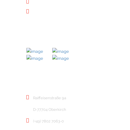
Datenschutz
Downloads
MITGLIED BEI
KONTAKT
Raiffeisenstraße 9a
D-77704 Oberkirch
(+49) 7802 7063-0