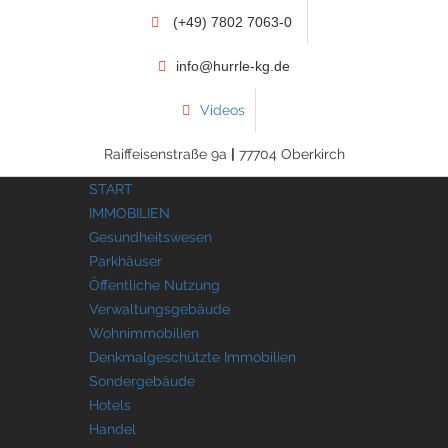
(+49) 7802 7063-0
info@hurrle-kg.de
Videos
Raiffeisenstraße 9a
|
77704 Oberkirch
START
IMMOBILIEN
Gesundheitswesen
Parkhäuser
Öffentliche Nutzung
Verwaltungsgebäude
Wohnimmobilien
Denkmalgeschützte Immobilien
Sondergebäude
Hotels
Handel