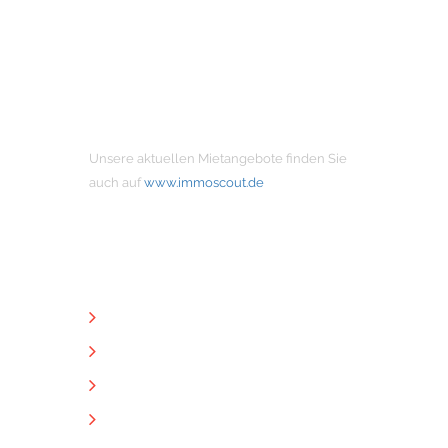
MIETANGEBOTE
Unsere aktuellen Mietangebote finden Sie
auch auf
www.immoscout.de
NÜTZLICHE LINKS
Unternehmen
Immobilien
Kontakt
Impressum