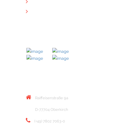
Datenschutz
Downloads
MITGLIED BEI
KONTAKT
Raiffeisenstraße 9a
D-77704 Oberkirch
(+49) 7802 7063-0