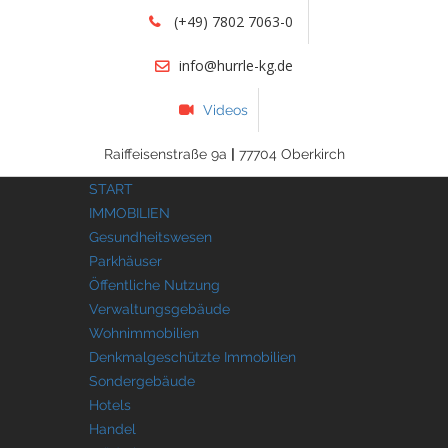
(+49) 7802 7063-0
info@hurrle-kg.de
Videos
Raiffeisenstraße 9a
|
77704 Oberkirch
START
IMMOBILIEN
Gesundheitswesen
Parkhäuser
Öffentliche Nutzung
Verwaltungsgebäude
Wohnimmobilien
Denkmalgeschützte Immobilien
Sondergebäude
Hotels
Handel